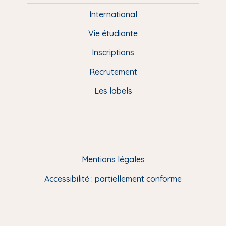
i
e
International
d
Vie étudiante
d
Inscriptions
e
Recrutement
p
Les labels
a
g
e
F
Mentions légales
R
Accessibilité : partiellement conforme