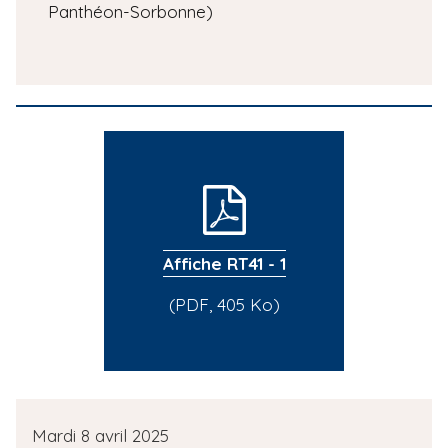
Panthéon-Sorbonne)
Affiche RT41 - 1
(PDF, 405 Ko)
D
Mardi 8 avril 2025