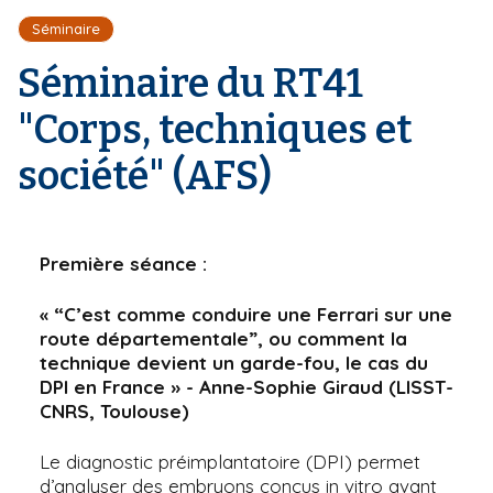
r
d
i
Séminaire
e
'
p
A
Séminaire du RT41
a
r
l
i
"Corps, techniques et
a
n
société" (AFS)
e
Première séance :
« “C’est comme conduire une Ferrari sur une
route départementale”, ou comment la
technique devient un garde-fou, le cas du
DPI en France » - Anne-Sophie Giraud (LISST-
CNRS, Toulouse)
Le diagnostic préimplantatoire (DPI) permet
d’analyser des embryons conçus in vitro avant