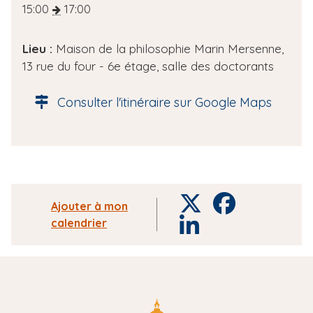
a
15:00
17:00
t
e
Lieu :
Maison de la philosophie Marin Mersenne,
d
13 rue du four - 6e étage, salle des doctorants
e
l
Consulter l'itinéraire sur Google Maps
'
é
v
è
n
e
T
F
Ajouter à mon
m
w
a
calendrier
L
e
i
c
i
n
t
e
n
t
t
b
k
e
o
e
r
o
d