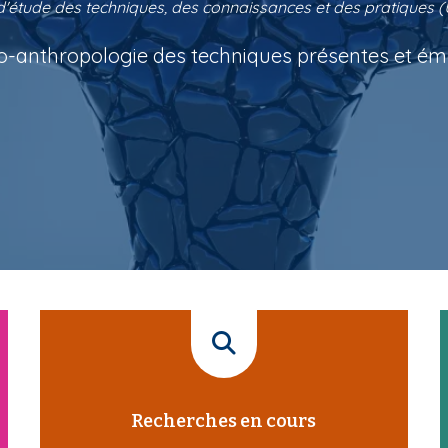
d'étude des techniques, des connaissances et des pratiques 
o-anthropologie des techniques présentes et é
I
c
ô
Recherches en cours