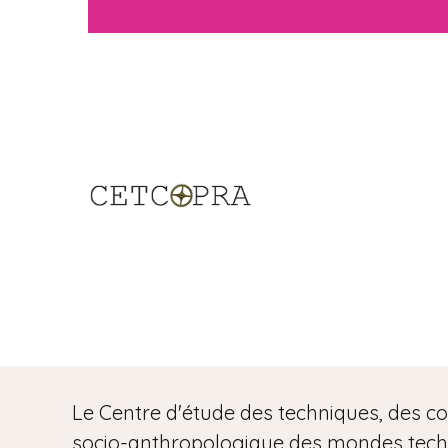
n
e
m
e
d
i
a
Le Centre d'étude des techniques, des co
socio-anthropologique des mondes technic