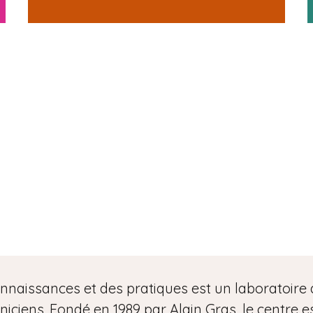
n
e
nnaissances et des pratiques est un laboratoire 
iens. Fondé en 1989 par Alain Gras, le centre es