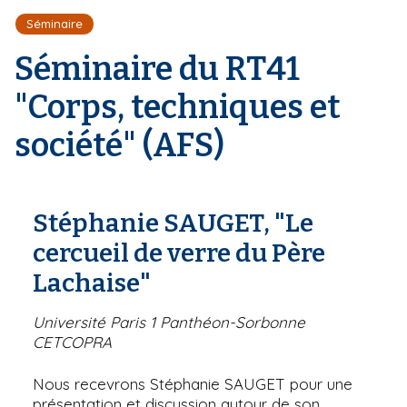
r
d
i
Séminaire
e
'
p
A
Séminaire du RT41
a
r
l
i
"Corps, techniques et
a
n
société" (AFS)
e
Stéphanie SAUGET, "Le
cercueil de verre du Père
Lachaise"
Université Paris 1 Panthéon-Sorbonne
CETCOPRA
Nous recevrons Stéphanie SAUGET pour une
présentation et discussion autour de son