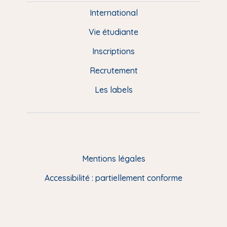
e
International
d
Vie étudiante
d
Inscriptions
e
Recrutement
p
Les labels
a
g
e
F
Mentions légales
R
Accessibilité : partiellement conforme