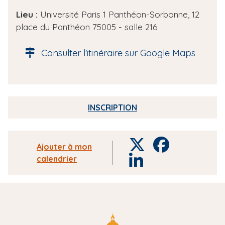
e
Lieu :
Université Paris 1 Panthéon-Sorbonne, 12
d
place du Panthéon 75005 - salle 216
e
l
Consulter l'itinéraire sur Google Maps
'
é
v
è
INSCRIPTION
n
e
m
T
F
Ajouter à mon
e
w
a
calendrier
L
n
i
c
i
t
t
e
n
t
b
k
e
o
e
r
o
d